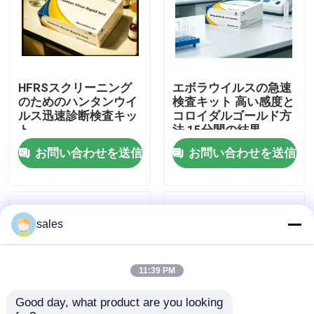
工場見学
品質管理
HFRSスクリーニング
エボラウイルスの急速
のためのハンタンウイ
検査キット 高い感度と
ルス迅速診断検査キッ
コロイダルゴールド方
お問い合わせ
ト
法 15分間の結果
お問い合わせを送信
お問い合わせを送信
ニュース
事件
sales
VR Show
11:39 PM
Good day, what product are you looking 
ELISAテスト キット