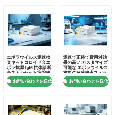
エボラウイルス迅速検
迅速で正確で費用対効
査キットコロイド金エ
果の高い,カスタマイズ
ボラ抗原 IgM 抗体診断
可能な エボラウイルス
テストカセット病院検
抗原の急速検査ストラ
査室緊急スクリーニン
イプ コロイドアルド法
家
お問い合わせを送信
お問い合わせを送信
グ用
で操作可能な機械では
ない
製品
わたしたち に つい て