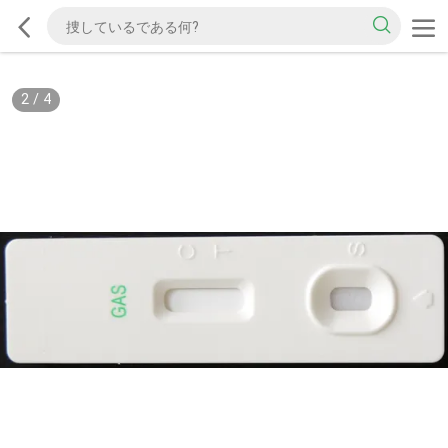
2
/
4