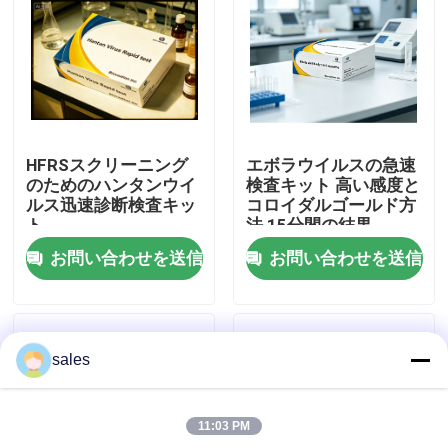
工場見学
品質管理
HFRSスクリーニング
エボラウイルスの急速
お問い合わせ
のためのハンタンウイ
検査キット 高い感度と
ルス迅速診断検査キッ
コロイダルゴールド方
ト
法 15分間の結果
ニュース
お問い合わせを送信
お問い合わせを送信
事件
sales
VR Show
11:03 PM
ELISAテスト キット