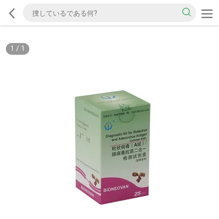
1
/
1