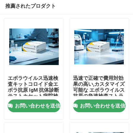
推薦されたプロダクト
エボラウイルス迅速検
迅速で正確で費用対効
査キットコロイド金エ
果の高い,カスタマイズ
ボラ抗原 IgM 抗体診断
可能な エボラウイルス
家
テストカセット病院検
抗原の急速検査ストラ
査室緊急スクリーニン
イプ コロイドアルド法
お問い合わせを送信
お問い合わせを送信
グ用
で操作可能な機械では
製品
ない
わたしたち に つい て