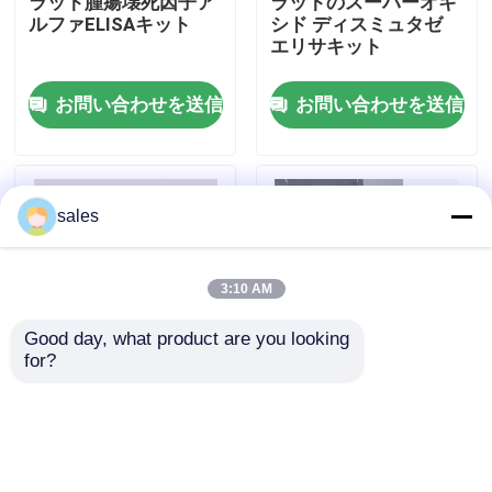
ラット腫瘍壊死因子ア
ラットのスーパーオキ
ルファELISAキット
シド ディスミュタゼ
エリサキット
工場見学
お問い合わせを送信
お問い合わせを送信
品質管理
お問い合わせ
sales
ニュース
3:10 AM
Good day, what product are you looking 
事件
for?
人体ブルーセラ IgM
人間のTNF-α RUO エ
96 検査
リサ テスト キット
VR Show
ELISAテスト キット
お問い合わせを送信
お問い合わせを送信