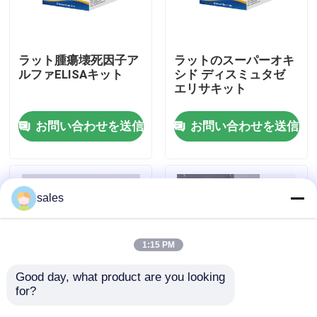
工場見学
ラット腫瘍壊死因子ア
ラットのスーパーオキ
ルファELISAキット
シド ディスミュタゼ
品質管理
エリサキット
お問い合わせを送信
お問い合わせを送信
お問い合わせ
ニュース
sales
事件
1:15 PM
VR Show
Good day, what product are you looking 
for?
人体ブルーセラ IgM
人間のTNF-α RUO エ
ELISAテスト キット