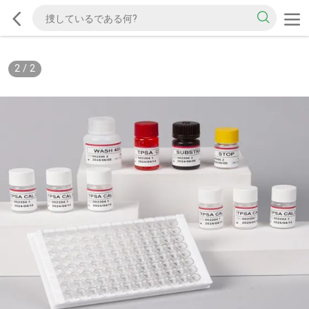
2
/
2