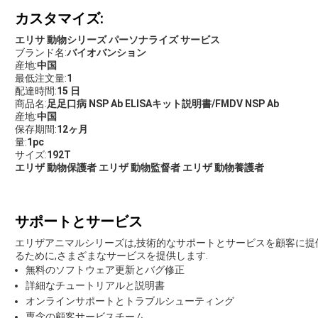
カスタマイズ:
エリサ 動物シリーズ パーソナライズ サービス
ブランド名:
バイオバンション
産地:
中国
最低注文量:
1
配達時間:
15 日
商品名:
足足口病 NSP Ab ELISAキット説明書/FMDV NSP Ab
産地:
中国
保存期間:
12ヶ月
量:
1pc
サイズ:
192T
エリザ 動物保護者 エリザ 動物監督者 エリザ 動物養護者
サポートとサービス
エリザアニマルシリーズは,技術的なサポートとサービスを顧客に提
るために,さまざまなサービスを提供します.
無料のソフトウェア更新とバグ修正
詳細なチュートリアルと説明書
オンラインサポートとトラブルシューティング
専念の顧客サービスチーム