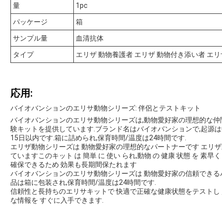
量
1pc
パッケージ
箱
サンプル量
血清抗体
タイプ
エリザ 動物養護者 エリザ 動物付き添い者 エリ
応用:
バイオバンションのエリサ動物シリーズ: 伴侶とテストキット
バイオバンションのエリサ動物シリーズは,動物愛好家の理想的な仲
験キットを提供しています.ブランド名はバイオバンションで,起源は
15日以内です.箱に詰められ,保育時間/温度は24時間です.
エリザ動物シリーズは 動物愛好家の理想的なパートナーです エリザ
ていますこのキット は 簡単 に 使い られ,動物 の 健康 状態 を 素早く
確保できるため 効果も長期間保たれます
バイオバンションのエリサ動物シリーズは 動物愛好家の信頼できるパ
品は箱に包装され,保育時間/温度は24時間です.
信頼性と長持ちのエリサキットで 快適で正確な健康状態をテストし
な情報を すぐに入手できます.