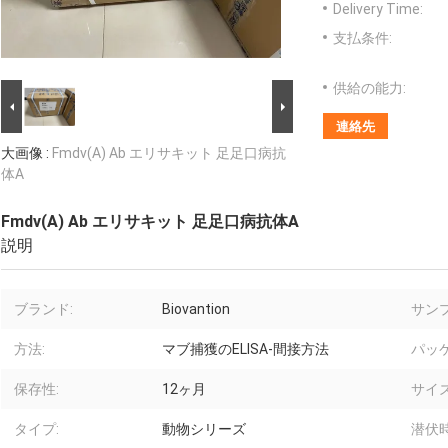
Delivery Time:
支払条件:
供給の能力:
連絡先
大画像 :
Fmdv(A) Ab エリサキット 足足口病抗
体A
Fmdv(A) Ab エリサキット 足足口病抗体A
説明
ブランド:
Biovantion
サン
方法:
マブ捕獲のELISA-間接方法
パッケ
保存性:
12ヶ月
サイズ
タイプ:
動物シリーズ
潜伏時