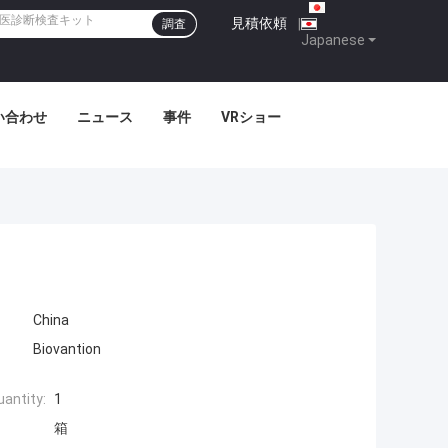
見積依頼
|
調査
Japanese
い合わせ
ニュース
事件
VRショー
China
Biovantion
antity:
1
箱