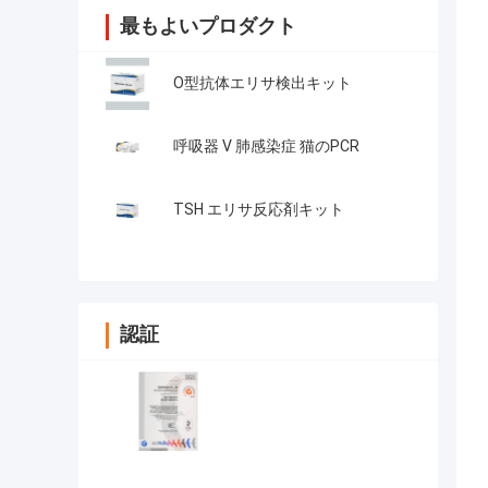
最もよいプロダクト
O型抗体エリサ検出キット
呼吸器 V 肺感染症 猫のPCR
TSH エリサ反応剤キット
認証