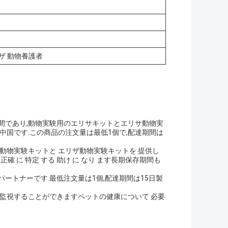
ザ 動物養護者
間であり,動物実験用のエリサキットとエリサ動物実
中国です.この商品の注文量は最低1個で,配達期間は
動物実験キットと エリザ動物実験キットを 提供し
 正確 に 特定 する 助け に なり ます長期保存期間も
ートナーです.最低注文量は1個,配達期間は15日製
 監視することができますペットの健康について 必要