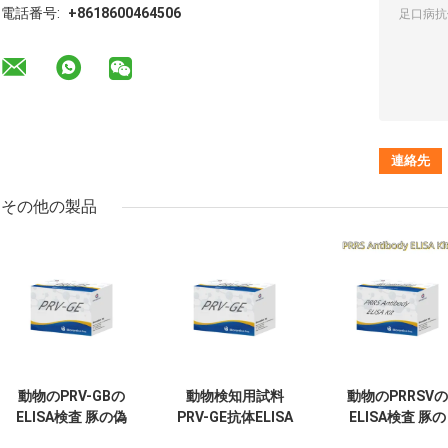
電話番号:
+8618600464506
その他の製品
動物のPRV-GBの
動物検知用試料
動物のPRRSVの
ELISA検査 豚の偽
PRV-GE抗体ELISA
ELISA検査 豚の
狂病 GB抗体 獣医
キットの検知キッ
PRRS抗体 抗体 