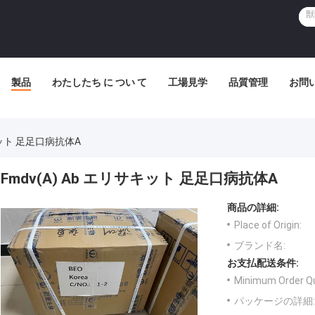
製品
わたしたち に つい て
工場見学
品質管理
お問
サキット 足足口病抗体A
Fmdv(A) Ab エリサキット 足足口病抗体A
商品の詳細:
Place of Origin:
ブランド名:
お支払配送条件:
Minimum Order Qu
パッケージの詳細: