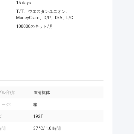
15 days
T/T、ウエスタンユニオン、
MoneyGram、D/P、D/A、L/C
100000のキット/月
プル容積:
血清抗体
ージ:
箱
:
192T
間:
37 °C/ 1.0 時間