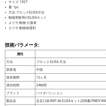
サイズ: 192T
量: 1pc
方法:ブロックELISA方法
動物実験用のELISAキット
エリサ 動物 介護者
エリサ 動物保護剤
技術パラメータ:
属性
方法
ブロック ELISA 方法
原産地
中国
保存期間
12ヶ月
潜伏時間
24時間
ブランド
バイオバンション
製品名
足足口病 NSP Ab ELISAキット説明書/FMDV NSP