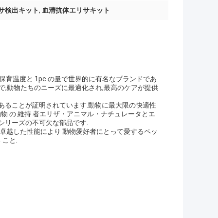
 エリサ検出キット
,
血清抗体エリサキット
保育温度と 1pc の量で世界的に有名なブランドであ
イズで,動物たちのニーズに最適化され,最高のケアが提供
あることが証明されています.動物に最大限の快適性
物 の 維持 者エリザ・アニマル・ナチュレータとエ
シリーズの不可欠な部品です.
と卓越した性能により 動物愛好者にとって愛するペッ
 こと.