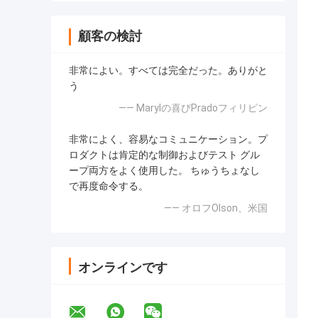
顧客の検討
非常によい。すべては完全だった。ありがと
う
—— Marylの喜びPradoフィリピン
非常によく、容易なコミュニケーション。プ
ロダクトは肯定的な制御およびテスト グル
ープ両方をよく使用した。 ちゅうちょなし
で再度命令する。
—— オロフOlson、米国
オンラインです