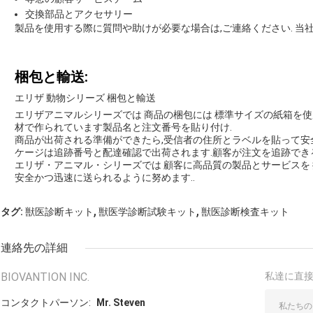
交換部品とアクセサリー
製品を使用する際に質問や助けが必要な場合は,ご連絡ください. 当社
梱包と輸送:
エリザ 動物シリーズ 梱包と輸送
エリザアニマルシリーズでは 商品の梱包には 標準サイズの紙箱を使
材で作られています製品名と注文番号を貼り付け.
商品が出荷される準備ができたら,受信者の住所とラベルを貼って安
ケージは追跡番号と配達確認で出荷されます.顧客が注文を追跡でき
エリザ・アニマル・シリーズでは 顧客に高品質の製品とサービスを
安全かつ迅速に送られるように努めます..
,
,
タグ:
獣医診断キット
獣医学診断試験キット
獣医診断検査キット
連絡先の詳細
BIOVANTION INC.
私達に直
コンタクトパーソン:
Mr. Steven