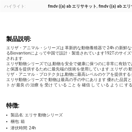
ハイライト:
fmdv ((a) ab エリサキット
,
fmdv ((a) ab
製品説明:
エリザ・アニマル・シリーズは 革新的な動物養殖器で 24h の新鮮な
るBiovantionによって中国で設計・製造されています192Tのサ
されます.
エリザ動物シリーズでは,動物を安全で健康に保つのに非常に有効で
と保護を提供するために最先端の技術を使用しています.エリザ の 動
リザ・アニマル・プロテクタは,動物に最高レベルのケアを提供する
エリサ動物シリーズで 動物は最高の手の中にあります 優れた品質
ト が 最良 の 治療 を 受け て いる こと を 確信 し て いる よう に する
特徴:
製品名: エリサ 動物シリーズ
梱包: 箱
潜伏時間: 24h