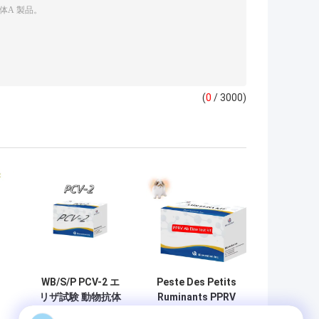
(
0
/ 3000)
WB/S/P PCV-2 エ
Peste Des Petits
リザ試験 動物抗体
Ruminants PPRV
獣
獣医用反応剤
Ab ELISA キット 獣